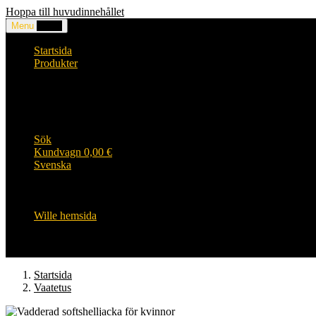
Hoppa till huvudinnehållet
Menu
0,00
€
Startsida
Produkter
Huvuden och accessoarer
Kläder
WILLE produkter
Wille HiVis arbetskläder
Wille barnens sortiment
Sök
Kundvagn
0,00
€
Svenska
English
Suomi
Svenska
Wille hemsida
Startsida
Vaatetus