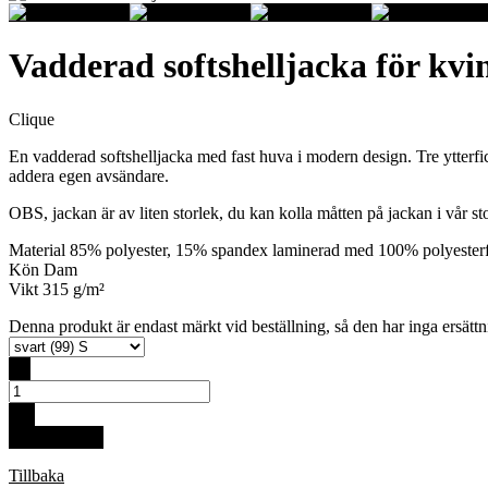
Vadderad softshelljacka för kvi
Clique
En vadderad softshelljacka med fast huva i modern design. Tre ytterfi
addera egen avsändare.
OBS, jackan är av liten storlek, du kan kolla måtten på jackan i vår sto
Material 85% polyester, 15% spandex laminerad med 100% polyesterf
Kön Dam
Vikt 315 g/m²
Denna produkt är endast märkt vid beställning, så den har inga ersättnin
-
+
Köp för 89 €
Tillbaka