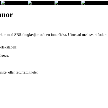
nnor
ckor med SBS-dragkedjor och en innerficka. Utrustad med svart foder oc
rlekstabell!
leece.
gs- eller returrättigheter.