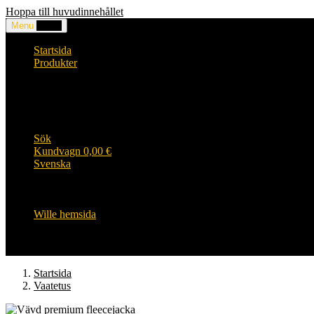
Hoppa till huvudinnehållet
Menu
0,00
€
Startsida
Produkter
Huvuden och accessoarer
Kläder
WILLE produkter
Wille HiVis arbetskläder
Wille barnens sortiment
Sök
Kundvagn
0,00
€
Svenska
English
Suomi
Svenska
Wille hemsida
Startsida
Vaatetus