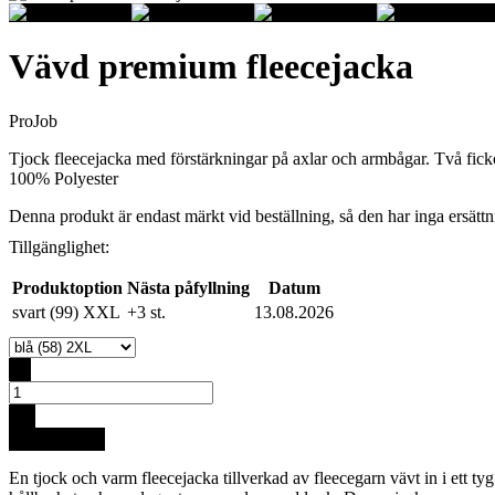
Vävd premium fleecejacka
ProJob
Tjock fleecejacka med förstärkningar på axlar och armbågar. Två fic
100% Polyester
Denna produkt är endast märkt vid beställning, så den har inga ersättnin
Tillgänglighet:
Produktoption
Nästa påfyllning
Datum
svart (99) XXL
+3 st.
13.08.2026
-
+
Köp för 79 €
En tjock och varm fleecejacka tillverkad av fleecegarn vävt in i ett t