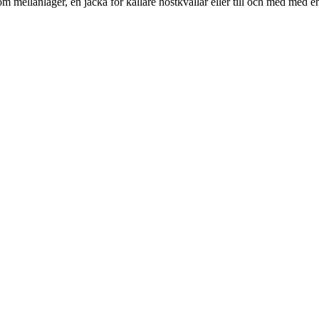
mellanlager, en jacka för kallare höstkvällar eller till och med med en 