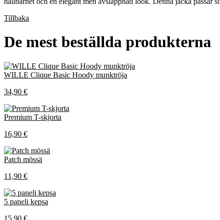
hållbarhet och en elegant men avslappnad look. Denna jacka passar som 
Tillbaka
De mest beställda produkterna
WILLE Clique Basic Hoody munktröja
34,90 €
Premium T-skjorta
16,90 €
Patch mössä
11,90 €
5 paneli kepsa
15,90 €