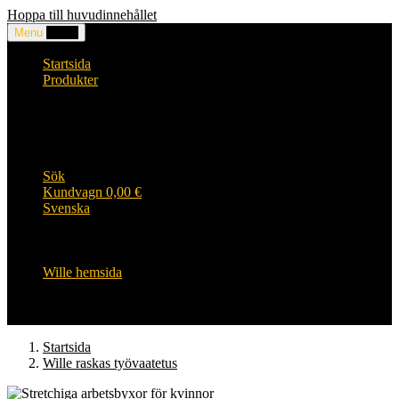
Hoppa till huvudinnehållet
Menu
0,00
€
Startsida
Produkter
Huvuden och accessoarer
Kläder
WILLE produkter
Wille HiVis arbetskläder
Wille barnens sortiment
Sök
Kundvagn
0,00
€
Svenska
English
Suomi
Svenska
Wille hemsida
Startsida
Wille raskas työvaatetus