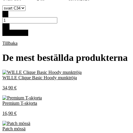
-
+
Köp för 99 €
Tillbaka
De mest beställda produkterna
WILLE Clique Basic Hoody munktröja
34,90 €
Premium T-skjorta
16,90 €
Patch mössä