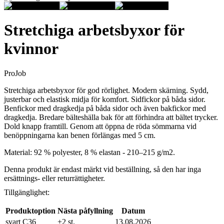
Stretchiga arbetsbyxor för
kvinnor
ProJob
Stretchiga arbetsbyxor för god rörlighet. Modern skärning. Sydd,
justerbar och elastisk midja för komfort. Sidfickor på båda sidor.
Benfickor med dragkedja på båda sidor och även bakfickor med
dragkedja. Bredare bälteshälla bak för att förhindra att bältet trycker.
Dold knapp framtill. Genom att öppna de röda sömmarna vid
benöppningarna kan benen förlängas med 5 cm.
Material: 92 % polyester, 8 % elastan - 210–215 g/m2.
Denna produkt är endast märkt vid beställning, så den har inga
ersättnings- eller returrättigheter.
Tillgänglighet:
Produktoption
Nästa påfyllning
Datum
svart C36
+2 st.
13.08.2026