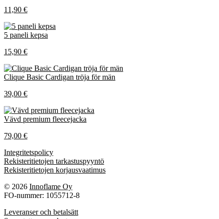
11,90 €
5 paneli kepsa
15,90 €
Clique Basic Cardigan tröja för män
39,00 €
Vävd premium fleecejacka
79,00 €
Integritetspolicy
Rekisteritietojen tarkastuspyyntö
Rekisteritietojen korjausvaatimus
© 2026
Innoflame Oy
FO-nummer: 1055712-8
Leveranser och betalsätt