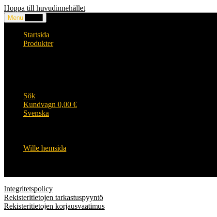
Hoppa till huvudinnehållet
Menu
0,00
€
Startsida
Produkter
Huvuden och accessoarer
Kläder
WILLE produkter
Wille HiVis arbetskläder
Wille barnens sortiment
Sök
Kundvagn
0,00
€
Svenska
English
Suomi
Svenska
Wille hemsida
Integritetspolicy
Rekisteritietojen tarkastuspyyntö
Rekisteritietojen korjausvaatimus