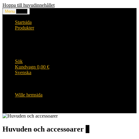
Hoppa till huvudinnehållet
Menu
0,00
€
Startsida
Produkter
Huvuden och accessoarer
Kläder
WILLE produkter
Wille HiVis arbetskläder
Wille barnens sortiment
Sök
Kundvagn
0,00
€
Svenska
English
Suomi
Svenska
Wille hemsida
Huvuden och accessoarer
3