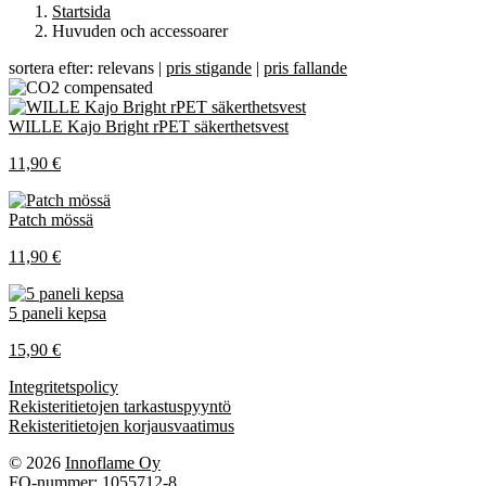
Startsida
Huvuden och accessoarer
sortera efter: relevans |
pris stigande
|
pris fallande
WILLE Kajo Bright rPET säkerthetsvest
11,90 €
Patch mössä
11,90 €
5 paneli kepsa
15,90 €
Integritetspolicy
Rekisteritietojen tarkastuspyyntö
Rekisteritietojen korjausvaatimus
© 2026
Innoflame Oy
FO-nummer: 1055712-8